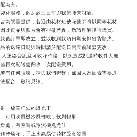
宅配為主。
客製化服務，歡迎於三日前與我們聯繫討論。
材皆為限量提供，若遇由花材短缺花藝師將以同等花材
，因此實品與照片會有些微差異，敬請理解後再購買。
付款後訂單即成立，並以收到款項日期安排出貨順序。
商品的送達日期與時間請於配送日兩天前聯繫更改。
件人連絡資訊及可收花時段，以免造成配送時收件人無
如需再次配送需酌收二次配送費用。
後若有任何損壞，請與我們聯繫；如因人為因素需要退
無法配合，敬請見諒。
直射，放置強烈的燈光下
積，可用吹風機冷風輕吹，軟刷輕刷
乾燥處，有空調或除濕機處尤佳
接觸乾燥花，手上水氣易使花材受潮發霉