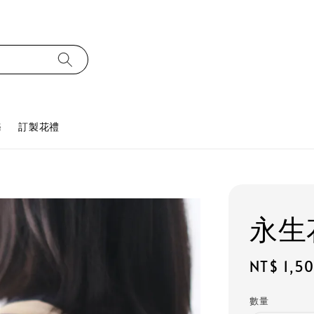
務
訂製花禮
永生
Regular
NT$ 1,5
price
數量