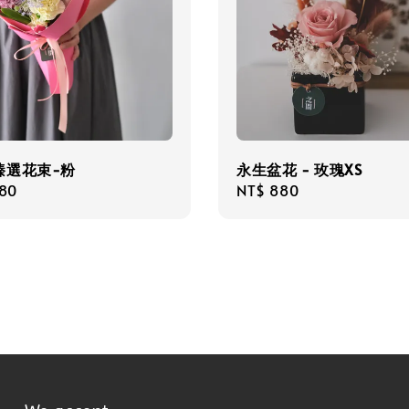
臻選花束-粉
永生盆花 - 玫瑰XS
r
480
Regular
NT$ 880
price