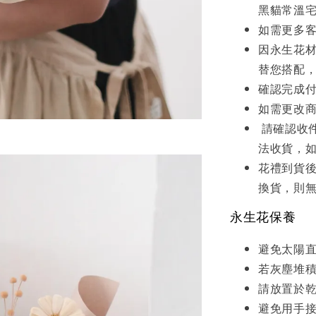
黑貓常溫
如需更多
因永生花
替您搭配
確認完成
如需更改
請確認收
法收貨，
花禮到貨
換貨，則
永生花保養
避免太陽
若灰塵堆
請放置於
避免用手