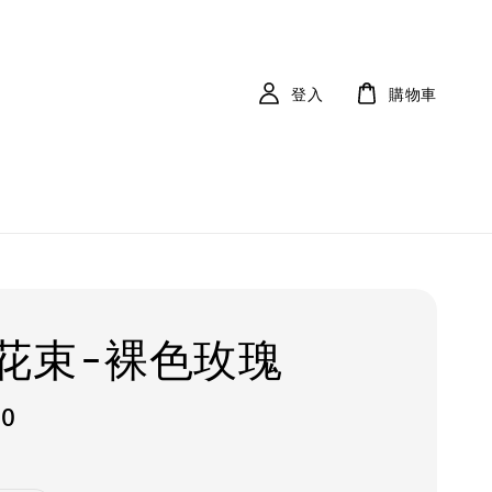
登入
購物車
花束-裸色玫瑰
00