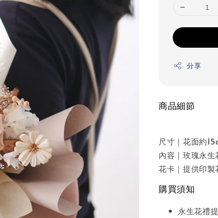
分享
商品細節
尺寸｜花面約15
內容｜玫瑰永生花 
花卡｜提供印製
購買須知
永生花禮