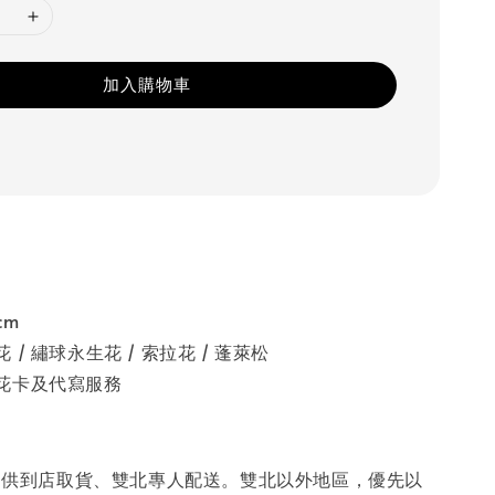
加入購物車
cm
/ 繡球永生花 / 索拉花 / 蓬萊松
花卡及代寫服務
提供到店取貨、雙北專人配送。雙北以外地區，優先以