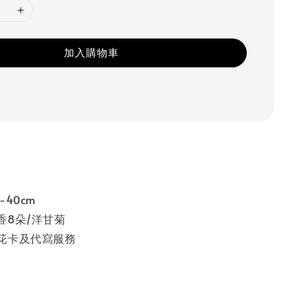
加入購物車
40cm
香8朵/洋甘菊
花卡及代寫服務