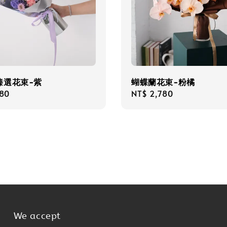
臻選花束-紫
蝴蝶蘭花束-粉橘
r
480
Regular
NT$ 2,780
price
We accept