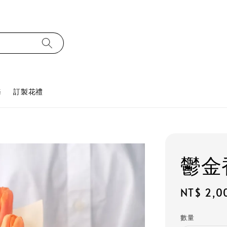
務
訂製花禮
鬱金
Regular
NT$ 2,0
price
數量