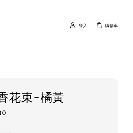
登入
購物車
香花束-橘黃
00