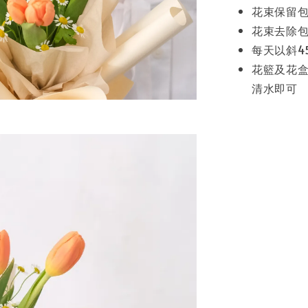
花束保留包
花束去除
每天以斜4
花籃及花盒
清水即可