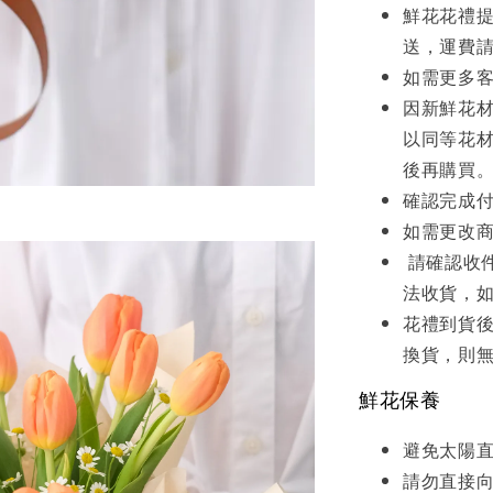
鮮花花禮
送，運費
如需更多
因新鮮花
以同等花
後再購買
確認完成
如需更改
請確認收
法收貨，
花禮到貨
換貨，則
鮮花保養
避免太陽
請勿直接