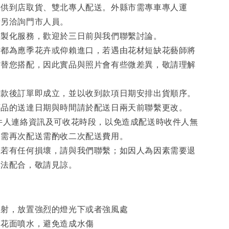
提供到店取貨、雙北專人配送。外縣市需專車專人運
請另洽詢門市人員。
客製化服務，歡迎於三日前與我們聯繫討論。
材都為應季花卉或仰賴進口，若遇由花材短缺花藝師將
材替您搭配，因此實品與照片會有些微差異，敬請理解
。
付款後訂單即成立，並以收到款項日期安排出貨順序。
商品的送達日期與時間請於配送日兩天前聯繫更改。
件人連絡資訊及可收花時段，以免造成配送時收件人無
如需再次配送需酌收二次配送費用。
後若有任何損壞，請與我們聯繫；如因人為因素需要退
無法配合，敬請見諒。
直射，放置強烈的燈光下或者強風處
向花面噴水，避免造成水傷