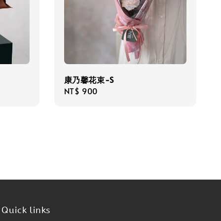
康乃馨花束-S
Regular
NT$ 900
price
Quick links