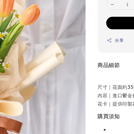
分享
商品細節
尺寸｜花面約35-
內容｜進口鬱金
花卡｜提供印製
購買須知