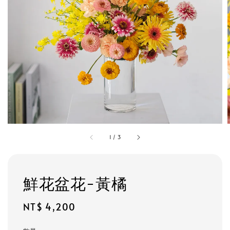
1
/
3
鮮花盆花-黃橘
Regular
NT$ 4,200
price