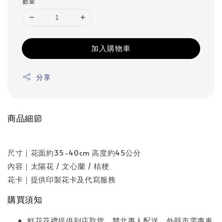
數量
加入購物車
分享
商品細節
尺寸｜花面約35-40cm 高度約45公分
內容｜太陽花 / 文心蘭 / 桔梗
花卡｜提供印製花卡及代寫服務
購買須知
鮮花花禮提供到店取貨、雙北專人配送。外縣市需專車